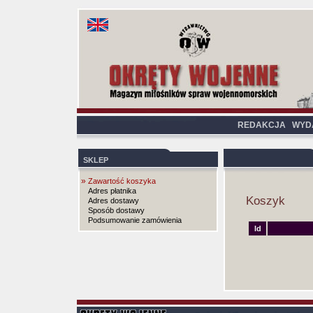
REDAKCJA
WYD
SKLEP
»
Zawartość koszyka
Adres płatnika
Koszyk
Adres dostawy
Sposób dostawy
Podsumowanie zamówienia
Id