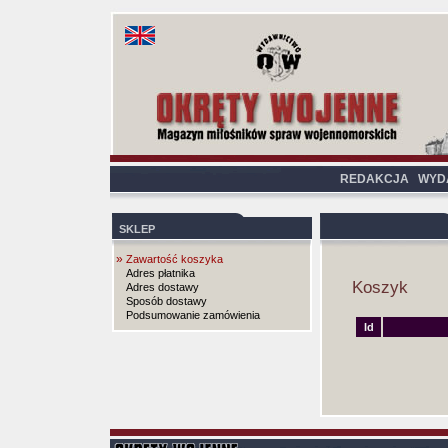
REDAKCJA
WYD
SKLEP
»
Zawartość koszyka
Adres płatnika
Koszyk
Adres dostawy
Sposób dostawy
Podsumowanie zamówienia
Id