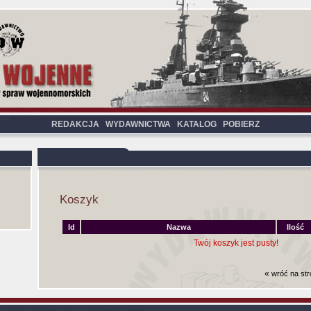
REDAKCJA
WYDAWNICTWA
KATALOG
POBIERZ
Koszyk
Id
Nazwa
Ilość
Twój koszyk jest pusty!
«
wróć na st
Czas generowania strony (bez nagłowka i stop