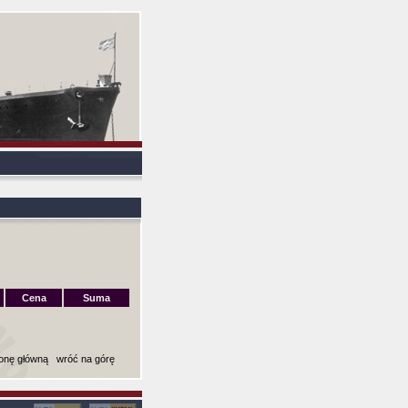
Cena
Suma
ronę główną
wróć na górę
ki): 0,0094130039215088 sekund