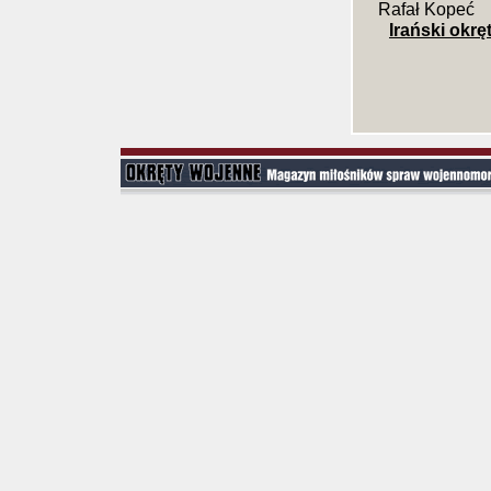
Rafał Kopeć
Irański okrę