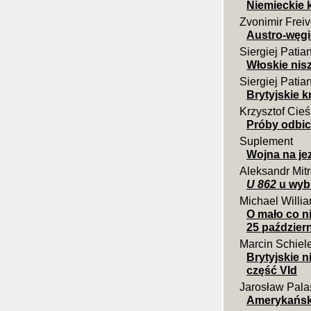
Niemieckie k
Zvonimir Frei
Austro-węgi
Siergiej Patia
Włoskie nisz
Siergiej Patia
Brytyjskie k
Krzysztof Cieś
Próby odbic
Suplement
Wojna na jez
Aleksandr Mit
U 862
u wybr
Michael Willi
O mało co ni
25 paździer
Marcin Schiel
Brytyjskie 
część VId
Jarosław Pala
Amerykańsk