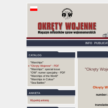
INFO
PUBLICA
CATALOG
"Warships"
»
"Okręty Wojenne" - PDF
"Okręty Woj
"Warships": special issue
"OW": numer specjalny - PDF
"Warships of the World"
"Warships in Colour"
"Sea Battles"
Okręty W
ANKIETA
number:
Wypełnij ankietę
translatio