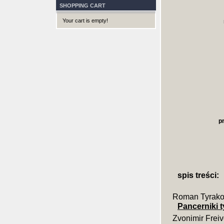
SHOPPING CART
Your cart is empty!
p
spis treści:
Roman Tyrako
Pancerniki t
Zvonimir Frei