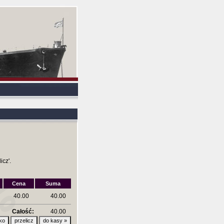
icz'.
Cena
Suma
40.00
40.00
Całość:
40.00