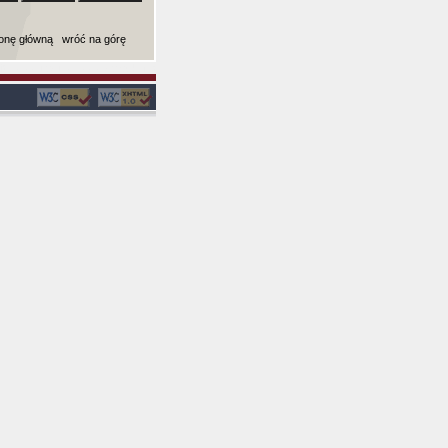
ronę główną
wróć na górę
ki): 0,0021851062774658 sekund