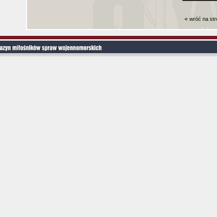
«
wróć na st
Czas generowania strony (bez nagłowka i stop