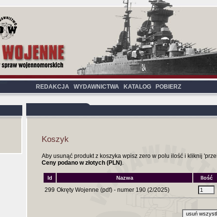
REDAKCJA
WYDAWNICTWA
KATALOG
POBIERZ
Koszyk
Aby usunąć produkt z koszyka wpisz zero w polu ilość i kliknij 'przel
Ceny podano w złotych (PLN)
.
Id
Nazwa
Ilość
299
Okręty Wojenne (pdf) - numer 190 (2/2025)