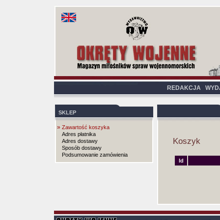
REDAKCJA
WYD
SKLEP
»
Zawartość koszyka
Adres płatnika
Koszyk
Adres dostawy
Sposób dostawy
Podsumowanie zamówienia
Id