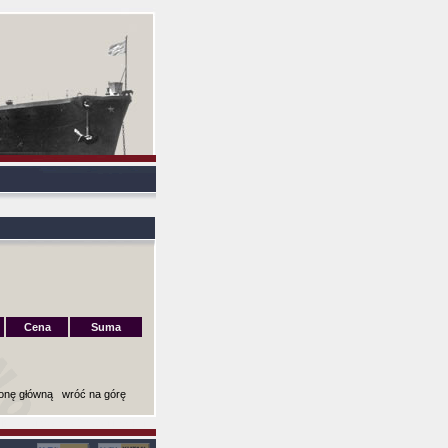
Cena
Suma
ronę główną
wróć na górę
ki): 0,0018758773803711 sekund