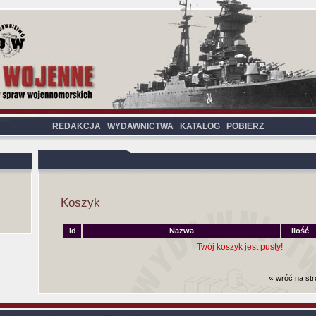
REDAKCJA
WYDAWNICTWA
KATALOG
POBIERZ
Koszyk
Id
Nazwa
Ilość
Twój koszyk jest pusty!
«
wróć na st
Czas generowania strony (bez nagłowka i stop