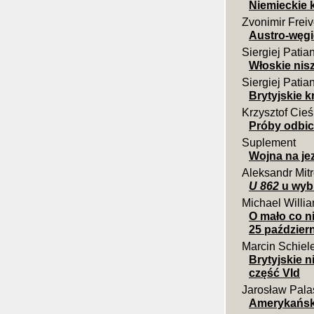
Niemieckie k
Zvonimir Frei
Austro-węgi
Siergiej Patia
Włoskie nisz
Siergiej Patia
Brytyjskie k
Krzysztof Cieś
Próby odbic
Suplement
Wojna na jez
Aleksandr Mit
U 862
u wybr
Michael Willi
O mało co ni
25 paździer
Marcin Schiel
Brytyjskie 
część VId
Jarosław Pala
Amerykańsk