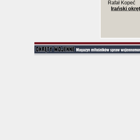
Rafał Kopeć
Irański okrę