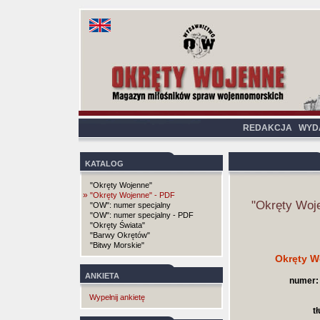
REDAKCJA
WYD
KATALOG
"Okręty Wojenne"
»
"Okręty Wojenne" - PDF
"Okręty Woj
"OW": numer specjalny
"OW": numer specjalny - PDF
"Okręty Świata"
"Barwy Okrętów"
"Bitwy Morskie"
Okręty W
ANKIETA
numer:
Wypełnij ankietę
t