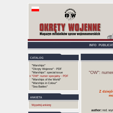
INFO
PUBLICA
CATALOG
"Warships"
"Okręty Wojenne" - PDF
"OW": numer
"Warships": special issue
»
"OW": numer specjalny - PDF
"Warships of the World"
"Warships in Colour"
"Sea Battles"
Z dziejó
mo
ANKIETA
Wypełnij ankietę
author:
red. wy