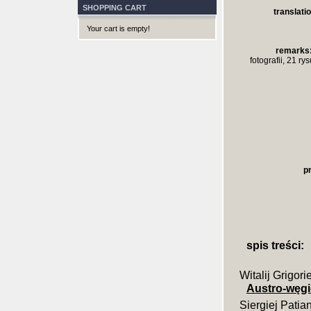
SHOPPING CART
translatio
Your cart is empty!
remarks
fotografii, 21 r
p
spis treści:
Witalij Grigor
Austro-węgi
Siergiej Patia