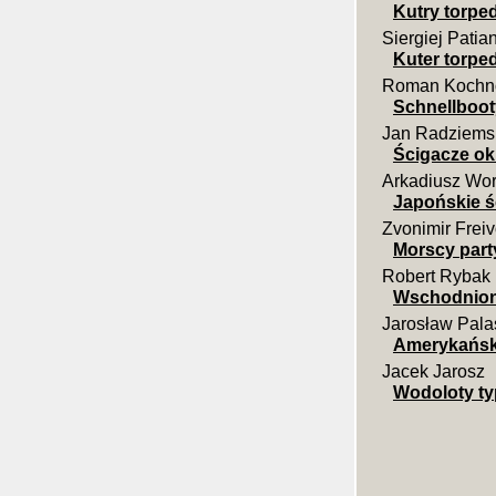
Kutry torpe
Siergiej Patia
Kuter torp
Roman Kochn
Schnellboot
Jan Radziems
Ścigacze o
Arkadiusz Wo
Japońskie ś
Zvonimir Frei
Morscy part
Robert Rybak
Wschodnion
Jarosław Pala
Amerykański
Jacek Jarosz
Wodoloty ty