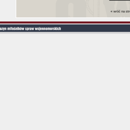
«
wróć na st
Czas generowania strony (bez nagłowka i stop