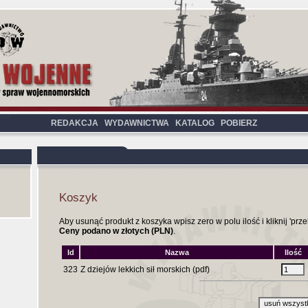
REDAKCJA
WYDAWNICTWA
KATALOG
POBIERZ
Koszyk
Aby usunąć produkt z koszyka wpisz zero w polu ilość i kliknij 'przel
Ceny podano w złotych (PLN)
.
Id
Nazwa
Ilość
323
Z dziejów lekkich sił morskich (pdf)