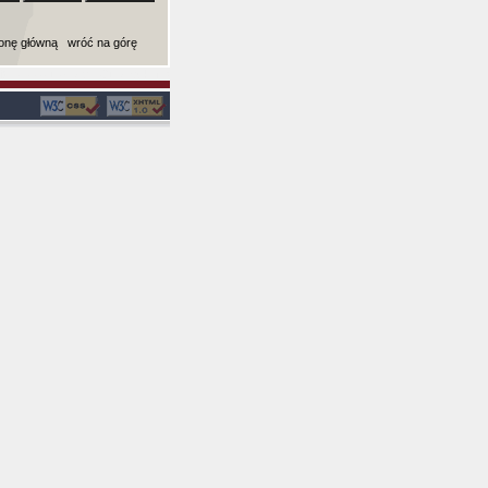
ronę główną
wróć na górę
ki): 0,0047149658203125 sekund