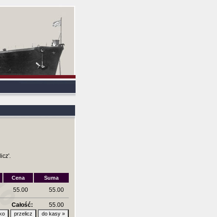
icz'.
Cena
Suma
55.00
55.00
Całość:
55.00