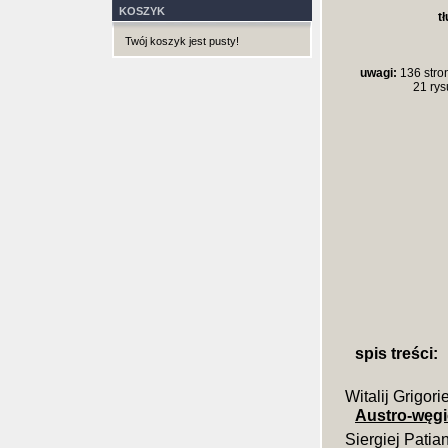
KOSZYK
t
Twój koszyk jest pusty!
uwagi:
136 stron
21 rys
spis treści:
Witalij Grigor
Austro-węgi
Siergiej Patia