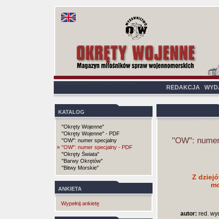
REDAKCJA
WYD
KATALOG
"Okręty Wojenne"
"Okręty Wojenne" - PDF
"OW": numer
"OW": numer specjalny
»
"OW": numer specjalny - PDF
"Okręty Świata"
"Barwy Okrętów"
"Bitwy Morskie"
Z dziejó
mo
ANKIETA
Wypełnij ankietę
autor:
red. wy