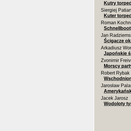
Kutry torpe
Siergiej Patia
Kuter torp
Roman Kochn
Schnellboot
Jan Radziems
Ścigacze o
Arkadiusz Wo
Japońskie ś
Zvonimir Frei
Morscy part
Robert Rybak
Wschodnion
Jarosław Pala
Amerykański
Jacek Jarosz
Wodoloty ty