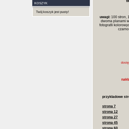
t
KOSZYK
Twój koszyk jest pusty!
uwagi:
100 stron, 
dwoma planami w 
fotografii kolorowy
czarno-
dostę
nakł
przykładowe str
strona 7
strona 12
strona 27
strona 45
strona 60