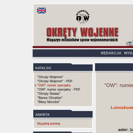
REDAKCJA
WYD
KATALOG
"Okręty Wojenne"
"Okręty Wojenne" - PDF
"OW": numer
»
"OW": numer specjalny
"OW": numer specjalny - PDF
"Okręty Świata"
"Barwy Okrętów"
"Bitwy Morskie"
Lotniskow
ANKIETA
Wypełnij ankietę
autor:
Ja