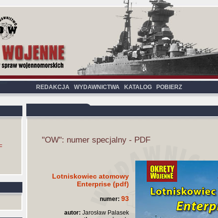
REDAKCJA
WYDAWNICTWA
KATALOG
POBIERZ
"OW": numer specjalny - PDF
F
Lotniskowiec atomowy
Enterprise (pdf)
93
numer:
autor:
Jarosław Palasek