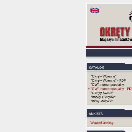
KATALOG
"Okręty Wojenne"
"Okręty Wojenne" - PDF
"OW": numer specjalny
»
"OW": numer specjalny - PD
"Okręty Świata"
"Barwy Okrętów"
"Bitwy Morskie"
ANKIETA
Wypełnij ankietę