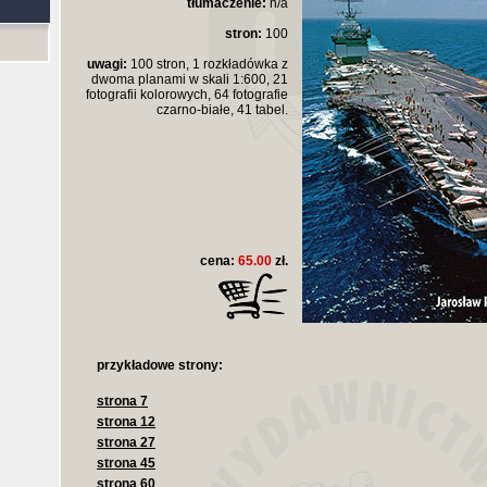
tłumaczenie:
n/a
stron:
100
uwagi:
100 stron, 1 rozkładówka z
dwoma planami w skali 1:600, 21
fotografii kolorowych, 64 fotografie
czarno-białe, 41 tabel.
cena:
65.00
zł.
przykładowe strony:
strona 7
strona 12
strona 27
strona 45
strona 60