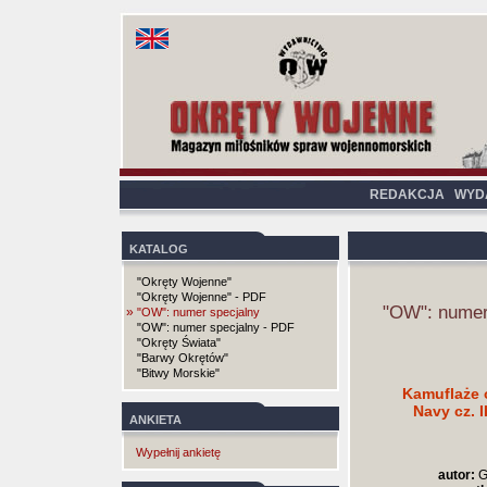
REDAKCJA
WYD
KATALOG
"Okręty Wojenne"
"Okręty Wojenne" - PDF
"OW": numer
»
"OW": numer specjalny
"OW": numer specjalny - PDF
"Okręty Świata"
"Barwy Okrętów"
"Bitwy Morskie"
Kamuflaże 
Navy cz. I
ANKIETA
Wypełnij ankietę
autor:
G