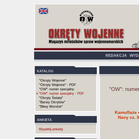
REDAKCJA
WYD
KATALOG
"Okręty Wojenne"
"Okręty Wojenne" - PDF
"OW": numer
"OW": numer specjalny
»
"OW": numer specjalny - PDF
"Okręty Świata"
"Barwy Okrętów"
"Bitwy Morskie"
Kamuflaże 
Navy cz. I
ANKIETA
Wypełnij ankietę