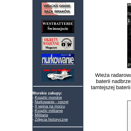
Wieża radarowa 
baterii nadbrz
tamtejszej bate
Morskie zakupy:
-
Książki morskie
-
Nurkowanie - sprzęt
-
II wojna na morzu
-
Książki militarne
-
Militaria
-
Zdjęcia historyczne