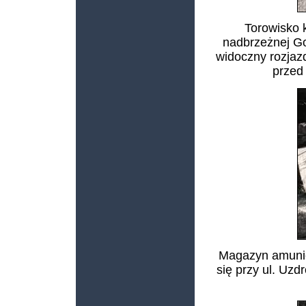
Torowisko k
nadbrzeżnej Go
widoczny rozjaz
przed
Magazyn amunicy
się przy ul. Uzd