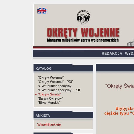
REDAKCJA
WYD
KATALOG
"Okręty Wojenne"
"Okręty Wojenne" - PDF
"Okręty Świa
"OW": numer specjalny
"OW": numer specjalny - PDF
»
"Okręty Świata"
"Barwy Okrętów"
"Bitwy Morskie"
Brytyjsk
ciężkie typu 
ANKIETA
Wypełnij ankietę