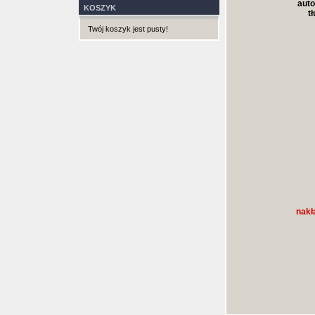
auto
KOSZYK
t
Twój koszyk jest pusty!
nakł