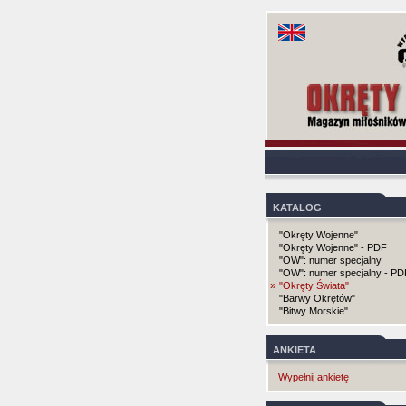
KATALOG
"Okręty Wojenne"
"Okręty Wojenne" - PDF
"OW": numer specjalny
"OW": numer specjalny - PD
»
"Okręty Świata"
"Barwy Okrętów"
"Bitwy Morskie"
ANKIETA
Wypełnij ankietę