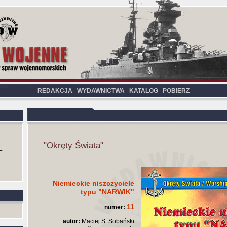
REDAKCJA
WYDAWNICTWA
KATALOG
POBIERZ
"Okręty Świata"
F
Niemieckie niszczyciele
typu "NARWIK"
11
numer:
autor:
Maciej S. Sobański