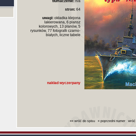
tłumaczenie:
n/a
stron:
64
uwagi:
okładka klejona
lakierowana, 6 plansz
kolorowych, 13 planów, 5
rysunków, 77 fotografii czarno-
białych, liczne tabele
nakład wyczerpany
«« wróć do spisu
« poprzedni numer
wróć
Czas generowania strony (bez nagłowka i stop