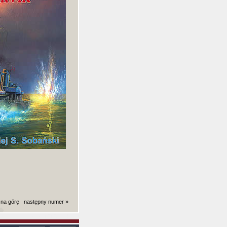
 na górę
następny numer »
ki): 0,0043909549713135 sekund