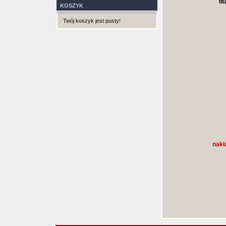
tł
KOSZYK
Twój koszyk jest pusty!
nakł