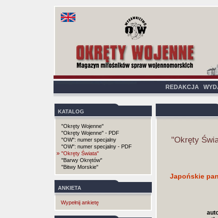
REDAKCJA
WYD
KATALOG
"Okręty Wojenne"
"Okręty Wojenne" - PDF
"Okręty Świa
"OW": numer specjalny
"OW": numer specjalny - PDF
»
"Okręty Świata"
"Barwy Okrętów"
"Bitwy Morskie"
Japońskie pan
ANKIETA
Wypełnij ankietę
auto