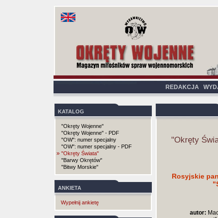
REDAKCJA
WYD
KATALOG
"Okręty Wojenne"
"Okręty Wojenne" - PDF
"Okręty Świa
"OW": numer specjalny
"OW": numer specjalny - PDF
»
"Okręty Świata"
"Barwy Okrętów"
"Bitwy Morskie"
Rosyjskie pan
"
ANKIETA
Wypełnij ankietę
autor:
Maci