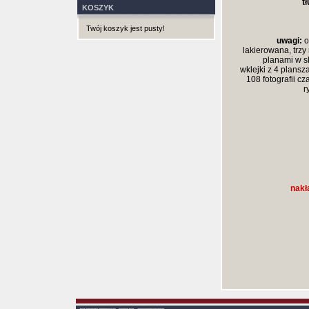
t
KOSZYK
Twój koszyk jest pusty!
uwagi:
o
lakierowana, trzy
planami w sk
wklejki z 4 plansz
108 fotografii cz
r
nakł