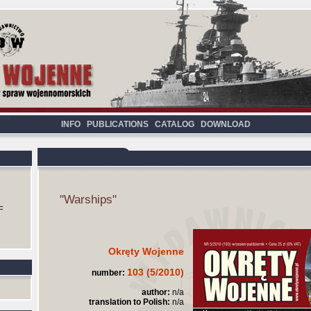
INFO
PUBLICATIONS
CATALOG
DOWNLOAD
"Warships"
F
Okręty Wojenne
103 (5/2010)
number:
author:
n/a
translation to Polish:
n/a