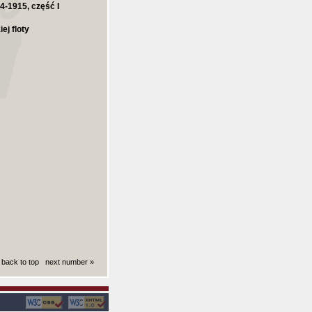
04-1915, część I
ej floty
back to top
next number »
ki): 0.0057621002197266 sekund