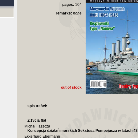
pages:
104
remarks:
none
out of stock
spis treści:
Z życia flot
Michał Faszcza
Koncepcja działań morskich Sekstusa Pompejusza w latach 43-
Ekkerhard Ebermann