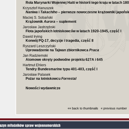
Rola Marynarki Wojennej Haiti w historii tego kraju w latach 18
Krzysztof Hanuszek
Naniwa
i
Takachiho
– pierwsze nowoczesne krążowniki japoński
Maciej S. Sobański
Krążownik
Aurora
– suplement
Jarosław Jastrzębski
Flota japońskich lotniskowców w latach 1920-1945, część I
Dawid Irving
Konwój PQ-17, decyzje i tragedia, część II
Ryszard Leszczyński
Uprowadzenie na Tajwan zbiornikowca
Praca
Jan Radziemski
Atomowe okręty podwodne projektu 627A i 645
Hartmut Ehlers
Tendry Bundesmarine typu 401-403, część I
Jarosław Palasek
Pożar na lotniskowcu
Forrestal
Nowości wydawnicze
«« back to thumbnails
« previous number
Czas generowania strony (bez nagłowka i stop