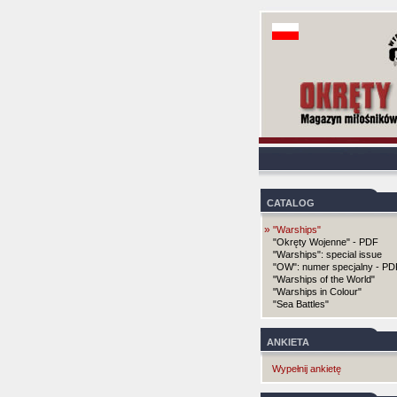
CATALOG
»
"Warships"
"Okręty Wojenne" - PDF
"Warships": special issue
"OW": numer specjalny - PD
"Warships of the World"
"Warships in Colour"
"Sea Battles"
ANKIETA
Wypełnij ankietę