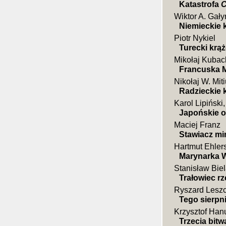
Katastrofa
C
Wiktor A. Gały
Niemieckie 
Piotr Nykiel
Turecki kr
Mikołaj Kubac
Francuska M
Nikołaj W. Mit
Radzieckie 
Karol Lipiński
Japońskie 
Maciej Franz
Stawiacz m
Hartmut Ehler
Marynarka W
Stanisław Bie
Trałowiec rz
Ryszard Leszc
Tego sierpn
Krzysztof Han
Trzecia bitw