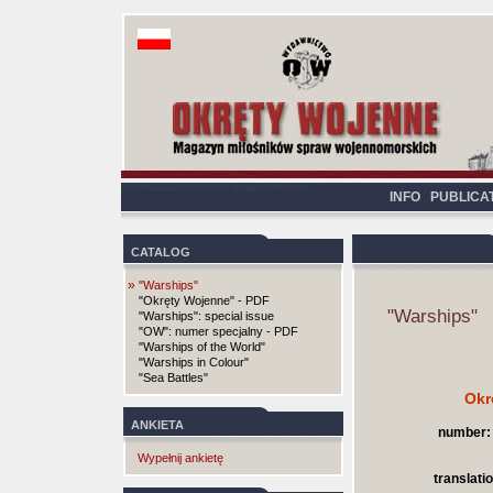
INFO
PUBLICA
CATALOG
»
"Warships"
"Okręty Wojenne" - PDF
"Warships"
"Warships": special issue
"OW": numer specjalny - PDF
"Warships of the World"
"Warships in Colour"
"Sea Battles"
Okr
ANKIETA
number:
Wypełnij ankietę
translatio