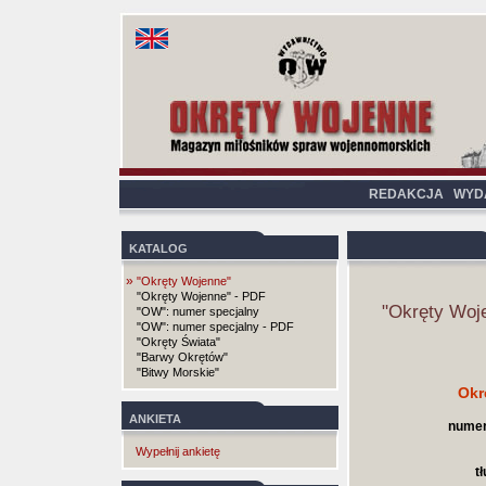
REDAKCJA
WYD
KATALOG
»
"Okręty Wojenne"
"Okręty Wojenne" - PDF
"Okręty Woj
"OW": numer specjalny
"OW": numer specjalny - PDF
"Okręty Świata"
"Barwy Okrętów"
"Bitwy Morskie"
Okr
ANKIETA
numer
Wypełnij ankietę
t