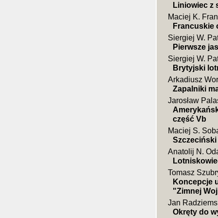
Liniowiec z
Maciej K. Fra
Francuskie o
Siergiej W. Pa
Pierwsze jas
Siergiej W. Pa
Brytyjski lo
Arkadiusz Wor
Zapalniki m
Jarosław Pala
Amerykański
część Vb
Maciej S. Sob
Szczeciński
Anatolij N. Od
Lotniskowi
Tomasz Szubr
Koncepcje u
"Zimnej Wo
Jan Radziems
Okręty do wy