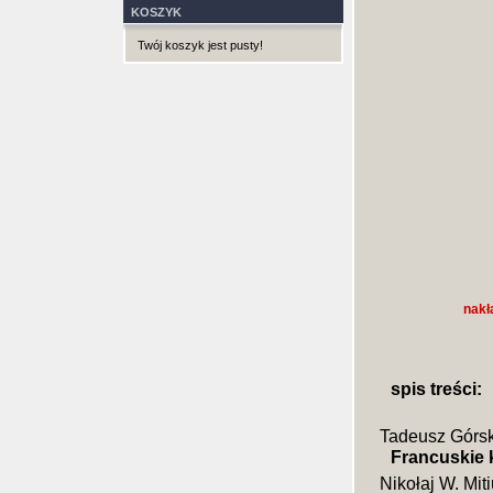
KOSZYK
Twój koszyk jest pusty!
nakł
spis treści:
Tadeusz Górsk
Francuskie
Nikołaj W. Mit