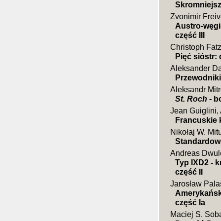
Skromniejs
Zvonimir Frei
Austro-węgi
część III
Christoph Fat
Pięć sióstr:
Aleksander D
Przewodniki 
Aleksandr Mit
St. Roch
- b
Jean Guiglini,
Francuskie k
Nikołaj W. Mit
Standardowe
Andreas Dwul
Typ IXD2 - 
część II
Jarosław Pala
Amerykański
część Ia
Maciej S. Sob