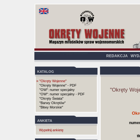
REDAKCJA
WYD
KATALOG
»
"Okręty Wojenne"
"Okręty Wojenne" - PDF
"Okręty Woj
"OW": numer specjalny
"OW": numer specjalny - PDF
"Okręty Świata"
"Barwy Okrętów"
"Bitwy Morskie"
Okr
ANKIETA
numer
Wypełnij ankietę
t