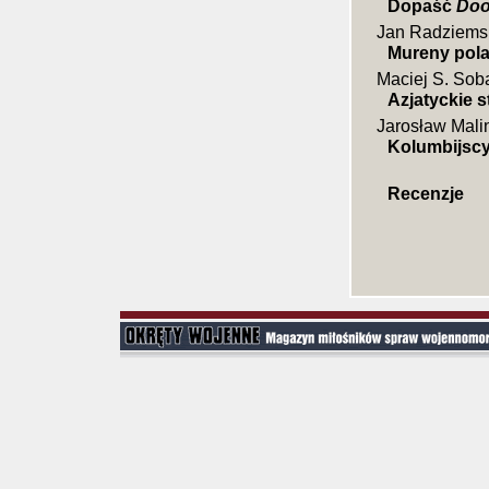
Dopaść
Doo
Jan Radziems
Mureny pola
Maciej S. Sob
Azjatyckie 
Jarosław Mali
Kolumbijscy
Recenzje