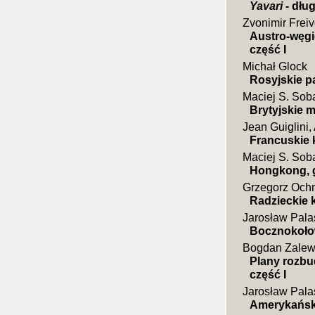
Yavari
- dług
Zvonimir Frei
Austro-węgi
część I
Michał Glock
Rosyjskie p
Maciej S. Sob
Brytyjskie 
Jean Guiglini,
Francuskie k
Maciej S. Sob
Hongkong, 
Grzegorz Och
Radzieckie 
Jarosław Pala
Bocznokoło
Bogdan Zalew
Plany rozbu
część I
Jarosław Pala
Amerykański