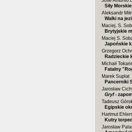
José Antonio 
Siły Morskie
Aleksandr Mit
Walki na jez
Maciej. S. So
Brytyjskie 
Maciej S. Sob
Japońskie k
Grzegorz Och
Radzieckie 
Michaił Tokar
Fatalny "Ro
Marek Supłat
Pancerniki St
Jarosław Cich
Gryf
- zapom
Tadeusz Górsk
Egipskie ok
Hartmut Ehler
Kutry torpe
Jarosław Pala