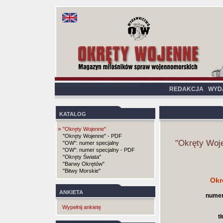
REDAKCJA
WYD
KATALOG
»
"Okręty Wojenne"
"Okręty Wojenne" - PDF
"Okręty Woj
"OW": numer specjalny
"OW": numer specjalny - PDF
"Okręty Świata"
"Barwy Okrętów"
"Bitwy Morskie"
Okr
ANKIETA
numer
Wypełnij ankietę
t