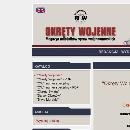
REDAKCJA
WYD
KATALOG
»
"Okręty Wojenne"
"Okręty Wojenne" - PDF
"Okręty Woj
"OW": numer specjalny
"OW": numer specjalny - PDF
"Okręty Świata"
"Barwy Okrętów"
"Bitwy Morskie"
Okr
ANKIETA
numer
Wypełnij ankietę
t