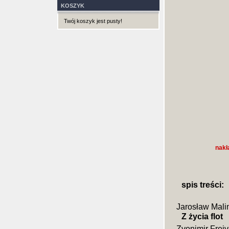
KOSZYK
Twój koszyk jest pusty!
nakł
spis treści:
Jarosław Mali
Z życia flot
Zvonimir Frei