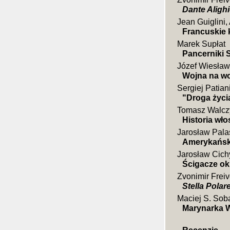
Dante Alighi
Jean Guiglini,
Francuskie k
Marek Supłat
Pancerniki S
Józef Wiesław
Wojna na wo
Sergiej Patian
"Droga życi
Tomasz Walcz
Historia wło
Jarosław Pala
Amerykański
Jarosław Cich
Ścigacze o
Zvonimir Freiv
Stella Polar
Maciej S. Sob
Marynarka Wo