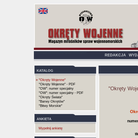
REDAKCJA
WYD
KATALOG
»
"Okręty Wojenne"
"Okręty Wojenne" - PDF
"Okręty Woj
"OW": numer specjalny
"OW": numer specjalny - PDF
"Okręty Świata"
"Barwy Okrętów"
"Bitwy Morskie"
Okr
ANKIETA
numer
Wypełnij ankietę
t