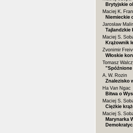
Brytyjskie o
Maciej K. Fra
Niemieckie o
Jarosław Mali
Tajlandzkie
Maciej S. Sob
Krążownik l
Zvonimir Frei
Włoskie kor
Tomasz Walcz
"Spóźnione k
A. W. Rozin
Znalezisko 
Ha Van Ngac
Bitwa o Wys
Maciej S. Sob
Ciężkie krąż
Maciej S. Sob
Marynarka W
Demokratyc