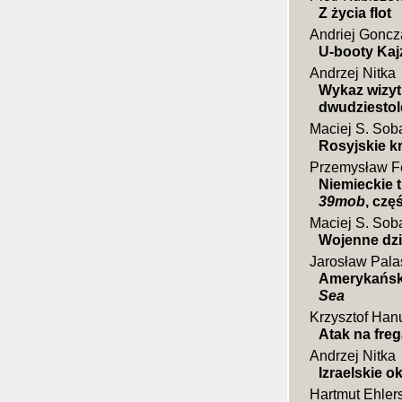
Z życia flot
Andriej Goncz
U-booty Kaj
Andrzej Nitka
Wykaz wizyt
dwudziesto
Maciej S. Sob
Rosyjskie k
Przemysław F
Niemieckie 
39mob
, częś
Maciej S. Sob
Wojenne dzie
Jarosław Pala
Amerykański
Sea
Krzysztof Han
Atak na fre
Andrzej Nitka
Izraelskie 
Hartmut Ehler