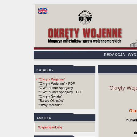
REDAKCJA
WYD
KATALOG
»
"Okręty Wojenne"
"Okręty Wojenne" - PDF
"Okręty Woj
"OW": numer specjalny
"OW": numer specjalny - PDF
"Okręty Świata"
"Barwy Okrętów"
"Bitwy Morskie"
Okr
ANKIETA
numer
Wypełnij ankietę
t