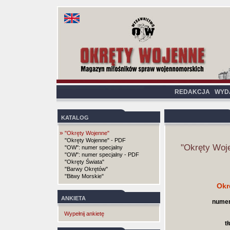
REDAKCJA
WYD
KATALOG
»
"Okręty Wojenne"
"Okręty Wojenne" - PDF
"Okręty Woj
"OW": numer specjalny
"OW": numer specjalny - PDF
"Okręty Świata"
"Barwy Okrętów"
"Bitwy Morskie"
Okr
ANKIETA
numer
Wypełnij ankietę
t