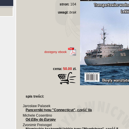
stron:
104
uwagi:
brak
dostępny ebook
cena:
50.00
zł.
spis treści:
Jarosław Palasek
Pancerniki typu "Connecticut", część Va
Michele Cosentino
Od
Elby
do
Europy
Zvonimir Freivogel