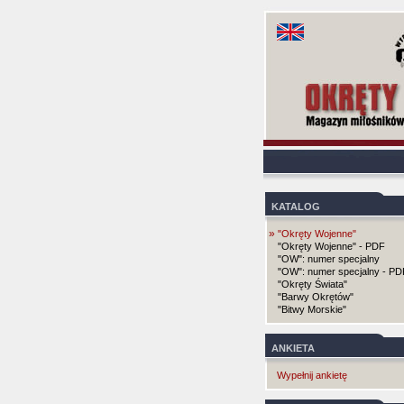
KATALOG
»
"Okręty Wojenne"
"Okręty Wojenne" - PDF
"OW": numer specjalny
"OW": numer specjalny - PD
"Okręty Świata"
"Barwy Okrętów"
"Bitwy Morskie"
ANKIETA
Wypełnij ankietę