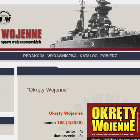
REDAKCJA
WYDAWNICTWA
KATALOG
POBIERZ
"Okręty Wojenne"
F
Okręty Wojenne
198 (4/2026)
numer:
autor:
n/a
tłumaczenie:
n/a