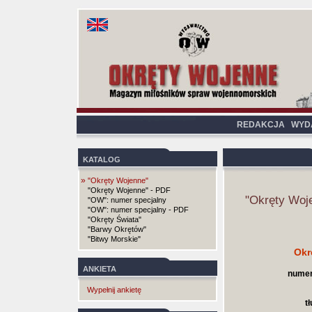
REDAKCJA
WYD
KATALOG
»
"Okręty Wojenne"
"Okręty Wojenne" - PDF
"Okręty Woj
"OW": numer specjalny
"OW": numer specjalny - PDF
"Okręty Świata"
"Barwy Okrętów"
"Bitwy Morskie"
Okr
ANKIETA
numer
Wypełnij ankietę
t