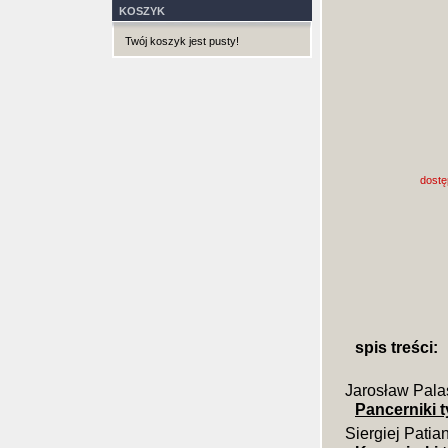
KOSZYK
Twój koszyk jest pusty!
dostę
spis treści:
Jarosław Pala
Pancerniki 
Siergiej Patia