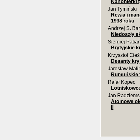
Kanonierki t
Jan Tymiński
Rewia i mane
1938 roku
Andrzej S. Bar
Niedoszły e
Siergiej Patia
Brytyjskie k
Krzysztof Cieś
Desanty krym
Jarosław Mali
Rumuńskie t
Rafał Kopeć
Lotniskowc
Jan Radziems
Atomowe okr
II