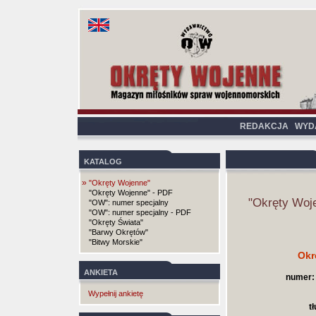
REDAKCJA
WYD
KATALOG
»
"Okręty Wojenne"
"Okręty Wojenne" - PDF
"Okręty Woj
"OW": numer specjalny
"OW": numer specjalny - PDF
"Okręty Świata"
"Barwy Okrętów"
"Bitwy Morskie"
Okr
ANKIETA
numer:
Wypełnij ankietę
t