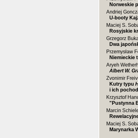
Norweskie p
Andriej Goncz
U-booty Kaj
Maciej S. Sob
Rosyjskie k
Grzegorz Buk
Dwa japońsk
Przemysław F
Niemieckie t
Aryeh Wether
Albert W. Gr
Zvonimir Frei
Kutry typu
H
i ich pocho
Krzysztof Han
"Pustynna B
Marcin Schiel
Rewelacyjne
Maciej S. Sob
Marynarka Wo