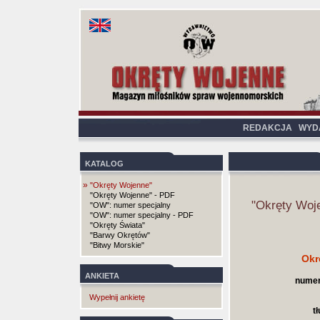
REDAKCJA
WYD
KATALOG
»
"Okręty Wojenne"
"Okręty Wojenne" - PDF
"Okręty Woj
"OW": numer specjalny
"OW": numer specjalny - PDF
"Okręty Świata"
"Barwy Okrętów"
"Bitwy Morskie"
Okr
ANKIETA
numer
Wypełnij ankietę
t