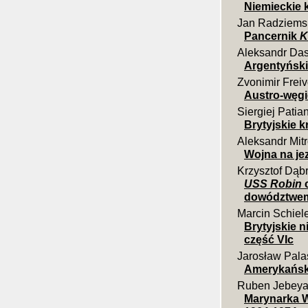
Niemieckie k
Jan Radziems
Pancernik
K
Aleksandr Da
Argentyński
Zvonimir Frei
Austro-węgi
Siergiej Patia
Brytyjskie k
Aleksandr Mit
Wojna na jez
Krzysztof Dąb
USS Robin
c
dowództwe
Marcin Schiel
Brytyjskie 
część VIc
Jarosław Pala
Amerykańsk
Ruben Jebey
Marynarka W