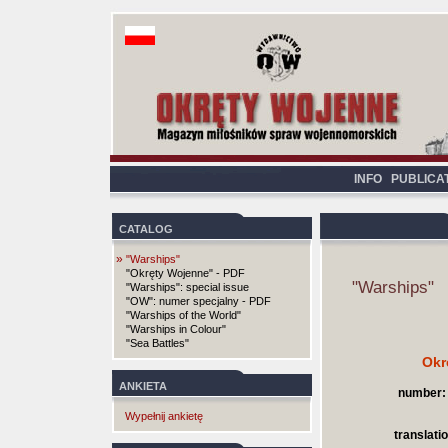
INFO
PUBLICA
CATALOG
»
"Warships"
"Okręty Wojenne" - PDF
"Warships"
"Warships": special issue
"OW": numer specjalny - PDF
"Warships of the World"
"Warships in Colour"
"Sea Battles"
Okr
ANKIETA
number:
Wypełnij ankietę
translatio