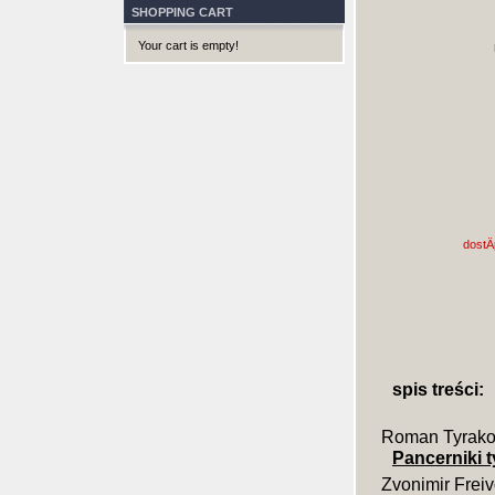
SHOPPING CART
Your cart is empty!
dostÄ
spis treści:
Roman Tyrako
Pancerniki t
Zvonimir Frei