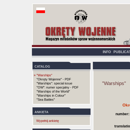
INFO
PUBLICA
CATALOG
»
"Warships"
"Okręty Wojenne" - PDF
"Warships"
"Warships": special issue
"OW": numer specjalny - PDF
"Warships of the World"
"Warships in Colour"
"Sea Battles"
Okr
ANKIETA
number:
Wypełnij ankietę
translatio