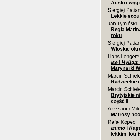
Austro-węgi
Siergiej Patia
Lekkie scout
Jan Tymiński
Regia Marin
roku
Siergiej Patia
Włoskie okrę
Hans Lengere
Ise
i
Hyūga
:
Marynarki W
Marcin Schiel
Radzieckie d
Marcin Schiel
Brytyjskie 
część II
Aleksandr Mit
Matrosy pod
Rafał Kopeć
Izumo
i
Kag
lekkimi lotn