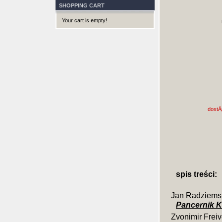
SHOPPING CART
Your cart is empty!
dostÄ
spis treści:
Jan Radziems
Pancernik K
Zvonimir Frei