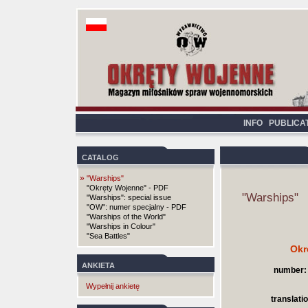
INFO
PUBLICA
CATALOG
»
"Warships"
"Okręty Wojenne" - PDF
"Warships"
"Warships": special issue
"OW": numer specjalny - PDF
"Warships of the World"
"Warships in Colour"
"Sea Battles"
Okr
ANKIETA
number:
Wypełnij ankietę
translatio