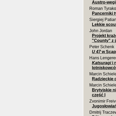
Austro-węgi
Roman Tyrako
Pancerniki 
Siergiej Patia
Lekkie scout
John Jordan
Projekt krąż
"County" z
Peter Schenk
U 47
w Scap
Hans Lengere
Katsuragi
i 
lotniskowc
Marcin Schiel
Radzieckie d
Marcin Schiel
Brytyjskie 
część I
Zvonimir Frei
Jugosłowiań
Dmitrij Tracze