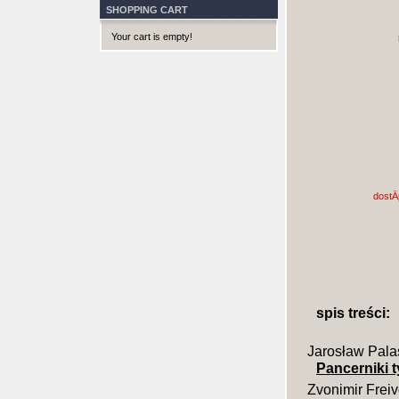
SHOPPING CART
Your cart is empty!
dostÄ
spis treści:
Jarosław Pala
Pancerniki t
Zvonimir Frei