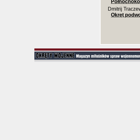
Północnokor
Dmitrij Tracze
Okręt podw