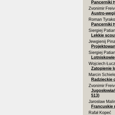
Pancerniki t
Zvonimir Frei
Austro-węgi
Roman Tyrako
Pancerniki 
Siergiej Patia
Lekkie scout
Jewgienij Pin
Projektowani
Siergiej Patia
Lotniskowi
Wojciech Łuc
Zatopienie 
Marcin Schiel
Radzieckie d
Zvonimir Frei
Jugosłowiań
513)
Jarosław Mali
Francuskie 
Rafał Kopeć