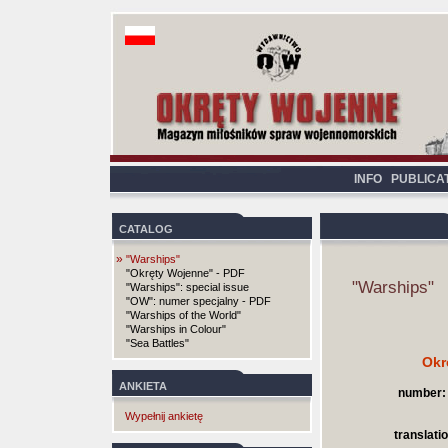
INFO
PUBLICA
CATALOG
»
"Warships"
"Okręty Wojenne" - PDF
"Warships"
"Warships": special issue
"OW": numer specjalny - PDF
"Warships of the World"
"Warships in Colour"
"Sea Battles"
Okr
ANKIETA
number:
Wypełnij ankietę
translatio