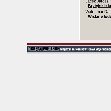
Jacek Jarosz
Brytyjskie k
Waldemar Dan
Wiślane lod