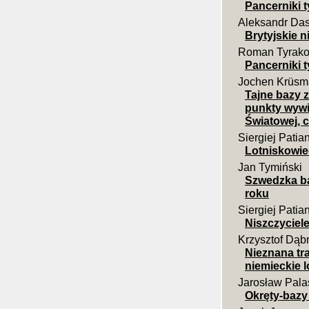
Pancerniki t
Aleksandr Da
Brytyjskie n
Roman Tyrako
Pancerniki t
Jochen Krüsma
Tajne bazy 
punkty wywi
Światowej, c
Siergiej Patian
Lotniskowi
Jan Tymiński
Szwedzka ba
roku
Siergiej Patia
Niszczyciele
Krzysztof Dąb
Nieznana tr
niemieckie l
Jarosław Pala
Okręty-bazy