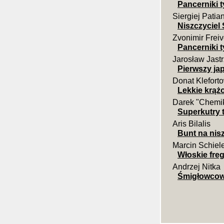
Pancerniki t
Siergiej Patia
Niszczyciel 
Zvonimir Frei
Pancerniki 
Jarosław Jast
Pierwszy ja
Donat Klefort
Lekkie krążo
Darek "Chemik
Superkutry 
Aris Bilalis
Bunt na nis
Marcin Schiel
Włoskie freg
Andrzej Nitka
Śmigłowcow