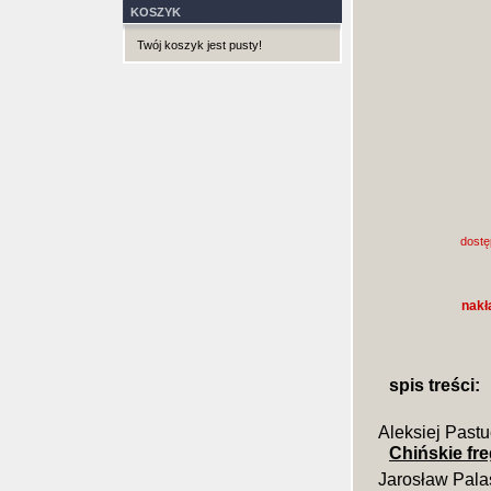
KOSZYK
Twój koszyk jest pusty!
dostę
nakł
spis treści:
Aleksiej Past
Chińskie fr
Jarosław Pala