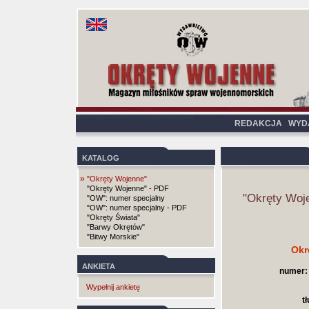
REDAKCJA
WYD
KATALOG
»
"Okręty Wojenne"
"Okręty Wojenne" - PDF
"Okręty Woj
"OW": numer specjalny
"OW": numer specjalny - PDF
"Okręty Świata"
"Barwy Okrętów"
"Bitwy Morskie"
Okr
ANKIETA
numer:
Wypełnij ankietę
t