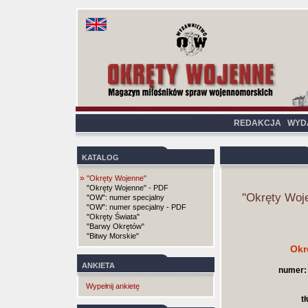
REDAKCJA
WYD
KATALOG
»
"Okręty Wojenne"
"Okręty Wojenne" - PDF
"Okręty Woj
"OW": numer specjalny
"OW": numer specjalny - PDF
"Okręty Świata"
"Barwy Okrętów"
"Bitwy Morskie"
Okr
ANKIETA
numer:
Wypełnij ankietę
t