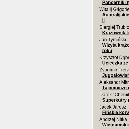
Pancerniki t
Witalij Grigori
Australijski
II
Siergiej Trubi
Krążownik l
Jan Tymiński
Wizyta krą
roku
Krzysztof Dąb
Ucieczka ze
Zvonimir Frei
Jugosłowiań
Aleksandr Mit
Tajemnicze 
Darek "Chemik
Superkutry 
Jacek Jarosz
Fińskie kor
Andrzej Nitka
Wietnamskie