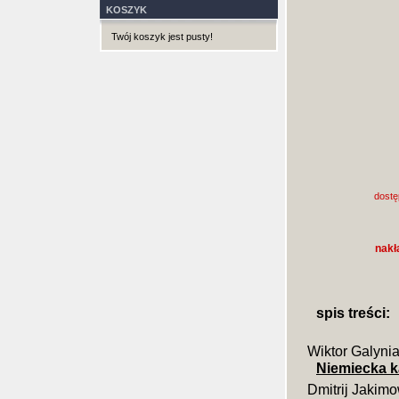
KOSZYK
Twój koszyk jest pusty!
dostę
nakł
spis treści:
Wiktor Galyni
Niemiecka k
Dmitrij Jakim