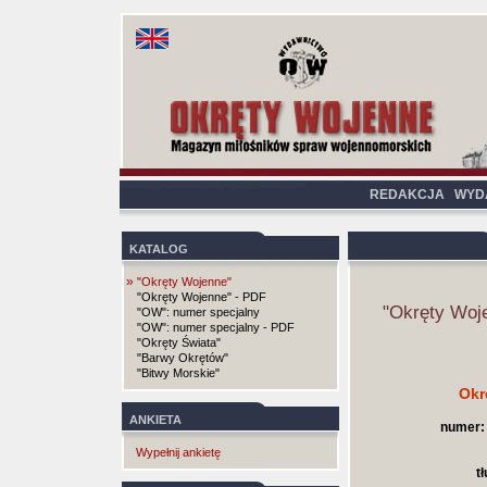
REDAKCJA
WYD
KATALOG
»
"Okręty Wojenne"
"Okręty Wojenne" - PDF
"Okręty Woj
"OW": numer specjalny
"OW": numer specjalny - PDF
"Okręty Świata"
"Barwy Okrętów"
"Bitwy Morskie"
Okr
ANKIETA
numer:
Wypełnij ankietę
t