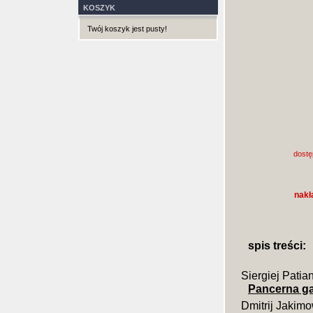
KOSZYK
Twój koszyk jest pusty!
dostę
nakł
spis treści:
Siergiej Patia
Pancerna gal
Dmitrij Jakim