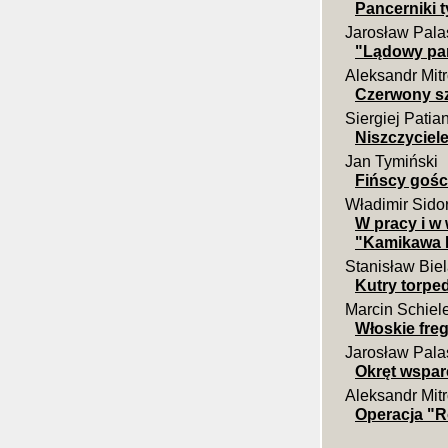
Pancerniki t
Jarosław Pala
"Lądowy pa
Aleksandr Mit
Czerwony s
Siergiej Patia
Niszczyciele
Jan Tymiński
Fińscy gośc
Władimir Sido
W pracy i w
"Kamikawa Ma
Stanisław Bie
Kutry torped
Marcin Schiel
Włoskie freg
Jarosław Pala
Okręt wspa
Aleksandr Mit
Operacja "R