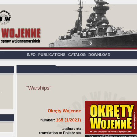
INFO
PUBLICATIONS
CATALOG
DOWNLOAD
"Warships"
F
Okręty Wojenne
165 (1/2021)
number:
author:
n/a
translation to Polish:
n/a