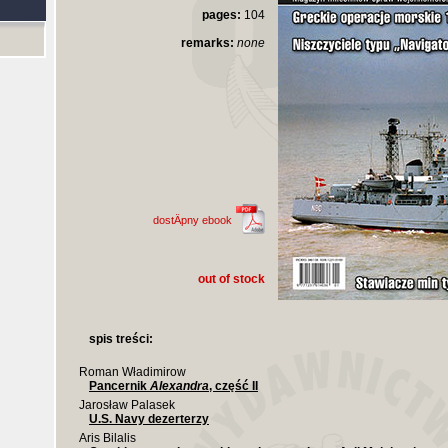
pages:
104
remarks:
none
dostÄpny ebook
out of stock
spis treści:
Roman Władimirow
Pancernik
Alexandra
, część II
Jarosław Palasek
U.S. Navy dezerterzy
Aris Bilalis