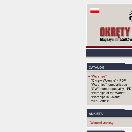
CATALOG
»
"Warships"
"Okręty Wojenne" - PDF
"Warships": special issue
"OW": numer specjalny - PD
"Warships of the World"
"Warships in Colour"
"Sea Battles"
ANKIETA
Wypełnij ankietę