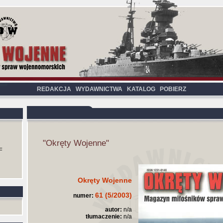
REDAKCJA
WYDAWNICTWA
KATALOG
POBIERZ
"Okręty Wojenne"
F
Okręty Wojenne
61 (5/2003)
numer:
autor:
n/a
tłumaczenie:
n/a