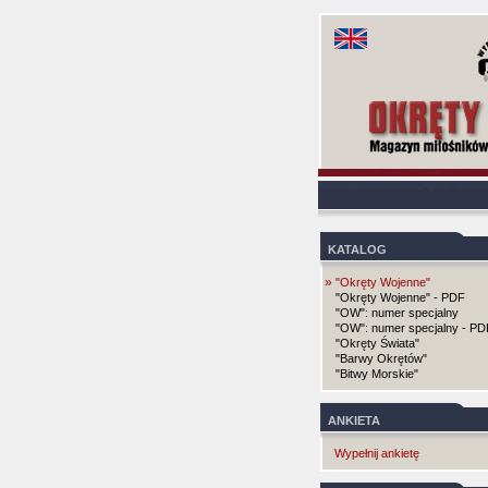
KATALOG
»
"Okręty Wojenne"
"Okręty Wojenne" - PDF
"OW": numer specjalny
"OW": numer specjalny - PD
"Okręty Świata"
"Barwy Okrętów"
"Bitwy Morskie"
ANKIETA
Wypełnij ankietę