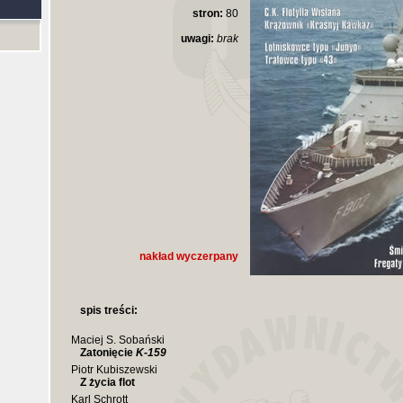
stron:
80
uwagi:
brak
nakład wyczerpany
spis treści:
Maciej S. Sobański
Zatonięcie
K-159
Piotr Kubiszewski
Z życia flot
Karl Schrott