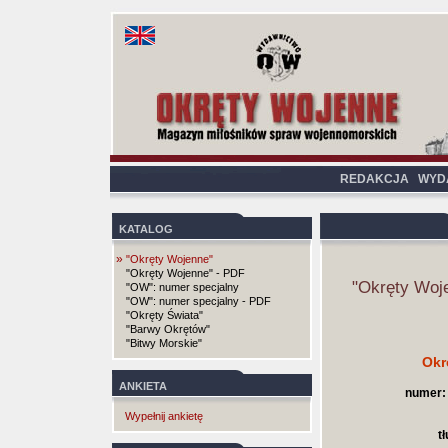
REDAKCJA
WYD
KATALOG
»
"Okręty Wojenne"
"Okręty Wojenne" - PDF
"Okręty Woj
"OW": numer specjalny
"OW": numer specjalny - PDF
"Okręty Świata"
"Barwy Okrętów"
"Bitwy Morskie"
Okr
ANKIETA
numer:
Wypełnij ankietę
t