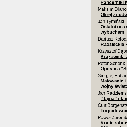
Pancerniki t
Maksim Dian
Okręty podw
Jan Tymiński
Ostatni rej
wybuchem II
Dariusz Kołod
Radzieckie k
Krzysztof Dąb
Krążowniki 
Peter Schenk
Operacja "S
Siergiej Patia
Malowanie i
wojny świat
Jan Radziems
"Tajna" ok
Curt Borgens
Torpedowce 
Paweł Zarem
Konie robocz