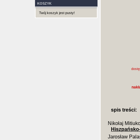
KOSZYK
Twój koszyk jest pusty!
dostę
nakł
spis treści:
Nikołaj Mitiuk
Hiszpańsko-
Jarosław Pala