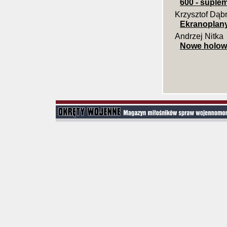
600 - suple
Krzysztof Dąb
Ekranoplany
Andrzej Nitka
Nowe holown