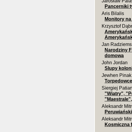
Jarosław Pala
Pancerniki ty
Aris Bilalis
Monitory na
Krzysztof Dąb
Amerykański
Amerykański
Jan Radziems
Narodziny F
domowa
John Jordan
Slupy kolon
Jewhen Pinak
Torpedowce t
Siergiej Patia
"Wiatry", "P
"Maestrale",
Aleksandr Mit
Peruwiański
Aleksandr Mit
Kosmiczna fl