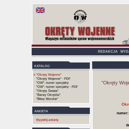
REDAKCJA
WYD
KATALOG
»
"Okręty Wojenne"
"Okręty Wojenne" - PDF
"Okręty Woj
"OW": numer specjalny
"OW": numer specjalny - PDF
"Okręty Świata"
"Barwy Okrętów"
"Bitwy Morskie"
Okr
ANKIETA
numer:
Wypełnij ankietę
t