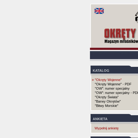
KATALOG
»
"Okręty Wojenne"
"Okręty Wojenne" - PDF
"OW": numer specjalny
"OW": numer specjalny - PD
"Okręty Świata"
"Barwy Okrętów"
"Bitwy Morskie"
ANKIETA
Wypełnij ankietę