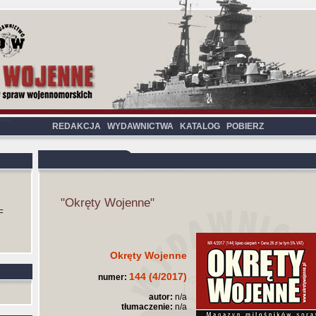
REDAKCJA
WYDAWNICTWA
KATALOG
POBIERZ
"Okręty Wojenne"
F
Okręty Wojenne
144 (4/2017)
numer:
autor:
n/a
tłumaczenie:
n/a