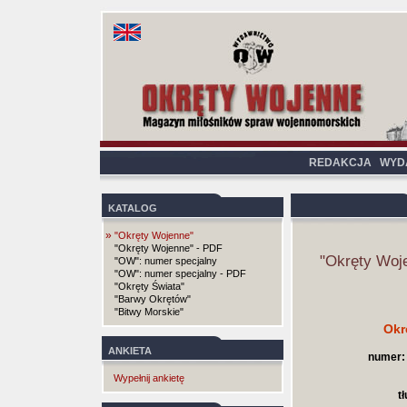
REDAKCJA
WYD
KATALOG
»
"Okręty Wojenne"
"Okręty Wojenne" - PDF
"Okręty Woj
"OW": numer specjalny
"OW": numer specjalny - PDF
"Okręty Świata"
"Barwy Okrętów"
"Bitwy Morskie"
Okr
ANKIETA
numer:
Wypełnij ankietę
t