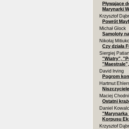
Pływające d
Marynarki W
Krzysztof Dąb
Powrót Mayf
Michał Glock
Samoloty na
Nikołaj Mitiuk
Czy działa F
Siergiej Patia
"Wiatry", "P
"Maestrale", 
David Irving
Pogrom konw
Hartmut Ehler
Niszczyciele
Maciej Chodni
Ostatni krą
Daniel Kowal
"Marynarka 
Korpusu Eks
Krzysztof Dąb