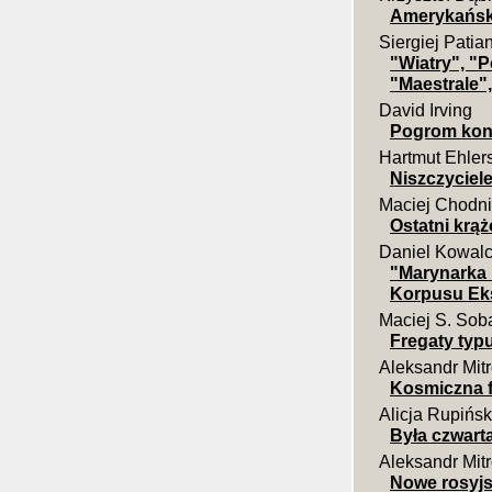
Amerykańska
Siergiej Patia
"Wiatry", "P
"Maestrale", 
David Irving
Pogrom konw
Hartmut Ehler
Niszczyciele
Maciej Chodni
Ostatni krąż
Daniel Kowal
"Marynarka 
Korpusu Eks
Maciej S. Sob
Fregaty typ
Aleksandr Mit
Kosmiczna fl
Alicja Rupińs
Była czwarta
Aleksandr Mit
Nowe rosyjs