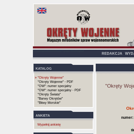
REDAKCJA
WYD
KATALOG
»
"Okręty Wojenne"
"Okręty Wojenne" - PDF
"Okręty Woj
"OW": numer specjalny
"OW": numer specjalny - PDF
"Okręty Świata"
"Barwy Okrętów"
"Bitwy Morskie"
Okr
ANKIETA
numer:
Wypełnij ankietę
t