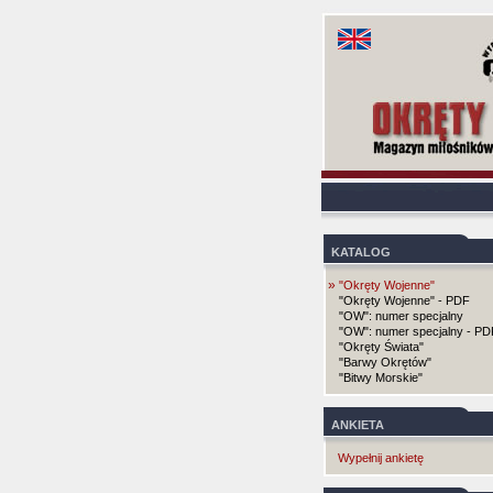
KATALOG
»
"Okręty Wojenne"
"Okręty Wojenne" - PDF
"OW": numer specjalny
"OW": numer specjalny - PD
"Okręty Świata"
"Barwy Okrętów"
"Bitwy Morskie"
ANKIETA
Wypełnij ankietę