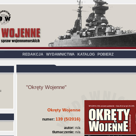
REDAKCJA
WYDAWNICTWA
KATALOG
POBIERZ
"Okręty Wojenne"
F
Okręty Wojenne
139 (5/2016)
numer:
autor:
n/a
tłumaczenie:
n/a