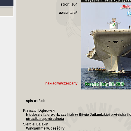
stron:
104
uwagi:
brak
nakład wyczerpany
spis treści:
Krzysztof Dąbrowski
Niedoszły fajerwerk, czyli jak w Bitwie Jutlandzkiej brytyjska fl
utraciła superdrednota
Siergiej Bałakin
Windjammery, część IV